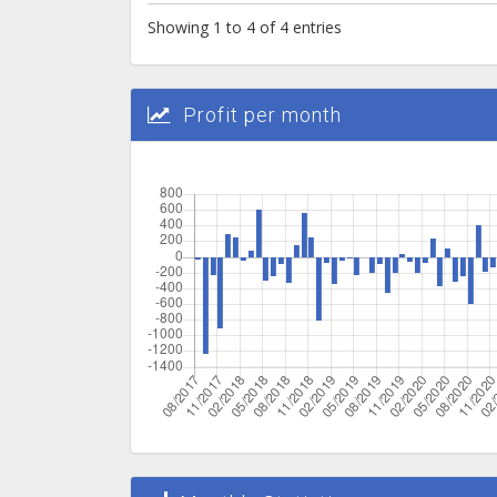
Showing 1 to 4 of 4 entries
Profit per month