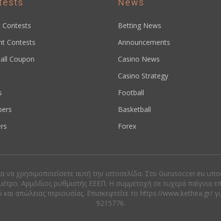
tests
News
 Contests
Betting News
nt Contests
Announcements
all Coupon
Casino News
s
Casino Strategy
s
Football
ers
Basketball
rs
Forex
ια να χρησιμοποιείσετε αυτή την ιστοσελίδα. Στο Gurusoccer.eu υπ
μέτρο. Αρμόδιος ρυθμιστής ΕΕΕΠ. Η συμμετοχή σε τυχερά παίγνια ε
αι απώλειας περιουσίας. Eπισκεφτείτε το https://www.kethea.gr/ γ
9215776.