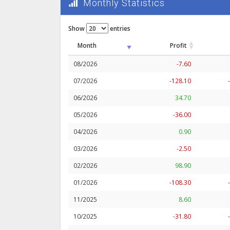
Monthly Statistics
Show
entries
Month
Profit
08/2026
-7.60
07/2026
-128.10
06/2026
34.70
05/2026
-36.00
04/2026
0.90
03/2026
-2.50
02/2026
98.90
01/2026
-108.30
11/2025
8.60
10/2025
-31.80