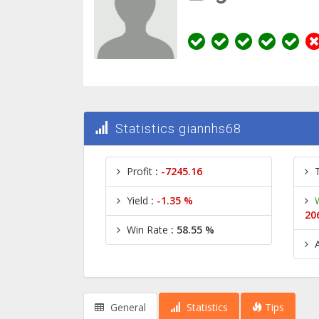
Statistics giannhs68
Profit
:
-7245.16
Yield
:
-1.35 %
20
Win Rate
: 58.55 %
General
Statistics
Tips