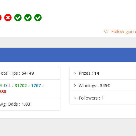
Follow gian
Total Tips
: 54149
Prizes
: 14
W
-
D
-
L
:
31702
-
1767
-
Winnings
: 345€
680
Followers
: 1
Avg. Odds
: 1.83