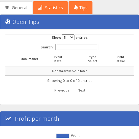
General
Statistics
Tips
Open Tips
Show
entries
Search:
Event
Type
Odd
Bookmaker
Date
Select.
Stake
No data available in table
Showing 0 to 0 of 0 entries
Previous
Next
Profit per month