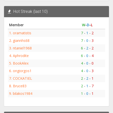
Hot Streak (last 10)
Member
W
-
D
-
L
1.
oramatistis
7
-
1
-
2
2.
giannhs68
7
-
0
-
3
3.
ntaniel1968
6
-
2
-
2
4.
Aphrodite
6
-
0
-
4
5.
BookAlex
4
-
0
-
0
6.
ongiorgos1
4
-
0
-
3
7.
COCKATIEL
2
-
2
-
1
8.
Bruce83
2
-
1
-
7
9.
bilakos1984
1
-
0
-
1