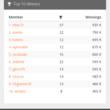
Top 10 Winners
Member
Winnings
1.
hlias73
37
935 €
2.
asenlv
22
790 €
3.
tudoru
12
695 €
4.
Aphrodite
12
675 €
5.
Jorobado
10
660 €
6.
ankefal
32
595 €
7.
genci79
13
595 €
8.
cexcox
14
585 €
9.
55giannis35
13
460 €
10.
amario
8
405 €