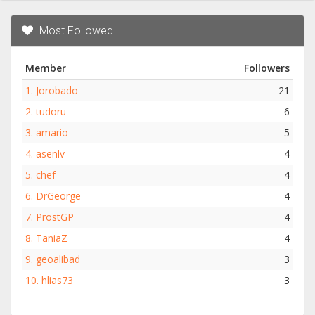
Most Followed
Member
Followers
1.
Jorobado
21
2.
tudoru
6
3.
amario
5
4.
asenlv
4
5.
chef
4
6.
DrGeorge
4
7.
ProstGP
4
8.
TaniaZ
4
9.
geoalibad
3
10.
hlias73
3