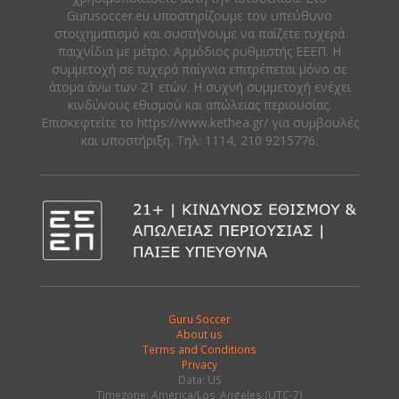
Gurusoccer.eu υποστηρίζουμε τον υπεύθυνο
στοιχηματισμό και συστήνουμε να παίζετε τυχερά
παιχνίδια με μέτρο. Αρμόδιος ρυθμιστής ΕΕΕΠ. Η
συμμετοχή σε τυχερά παίγνια επιτρέπεται μόνο σε
άτομα άνω των 21 ετών. Η συχνή συμμετοχή ενέχει
κινδύνους εθισμού και απώλειας περιουσίας.
Eπισκεφτείτε το https://www.kethea.gr/ για συμβουλές
και υποστήριξη. Tηλ: 1114, 210 9215776.
Guru Soccer
About us
Terms and Conditions
Privacy
Data: US
Timezone: America/Los_Angeles (UTC-7)