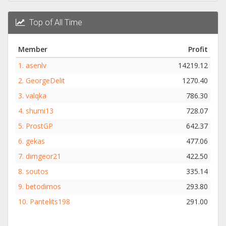
Top of All Time
Member
Profit
1.
asenlv
14219.12
2.
GeorgeDelit
1270.40
3.
valqka
786.30
4.
shumi13
728.07
5.
ProstGP
642.37
6.
gekas
477.06
7.
dimgeor21
422.50
8.
soutos
335.14
9.
betodimos
293.80
10.
Pantelits198
291.00