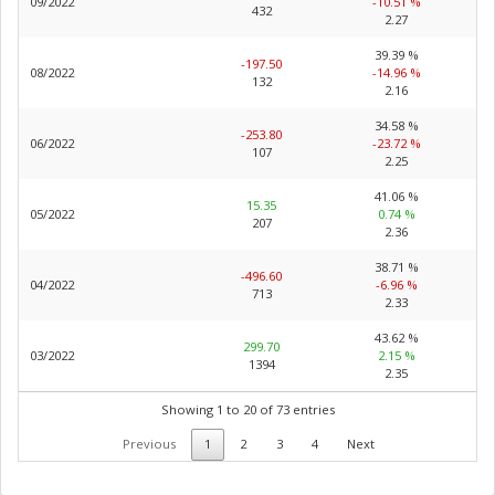
09/2022
-10.51 %
432
2.27
39.39 %
-197.50
08/2022
-14.96 %
132
2.16
34.58 %
-253.80
06/2022
-23.72 %
107
2.25
41.06 %
15.35
05/2022
0.74 %
207
2.36
38.71 %
-496.60
04/2022
-6.96 %
713
2.33
43.62 %
299.70
03/2022
2.15 %
1394
2.35
Showing 1 to 20 of 73 entries
Previous
1
2
3
4
Next