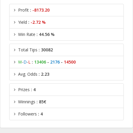
Profit
:
-8173.20
Yield
:
-2.72 %
Win Rate
: 44.56 %
Total Tips
: 30082
W
-
D
-
L
:
13406
-
2176
-
14500
Avg. Odds
: 2.23
Prizes
: 4
Winnings
: 85€
Followers
: 4