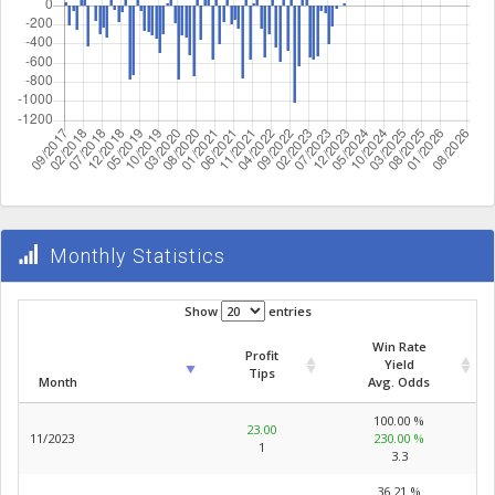
Monthly Statistics
Show
entries
Win Rate
Profit
Yield
Tips
Month
Avg. Odds
100.00 %
23.00
11/2023
230.00 %
1
3.3
36.21 %