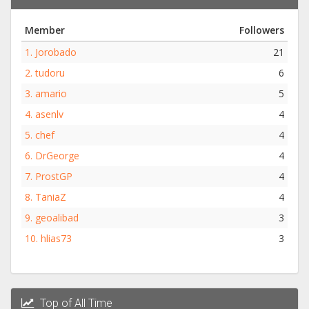
Member
Followers
1.
Jorobado
21
2.
tudoru
6
3.
amario
5
4.
asenlv
4
5.
chef
4
6.
DrGeorge
4
7.
ProstGP
4
8.
TaniaZ
4
9.
geoalibad
3
10.
hlias73
3
Top of All Time