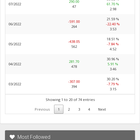
290.00
07/2022
61.70 %
47
2.98
21.59 %
-591.00
06/2022
-22.40 %
264
3.53
18.51 %
-438.05
05/2022
-7.84 %
562
4.52
30.96 %
281.70
04/2022
5.91 %
478
3.46
30.20 %
-307.00
03/2022
-7.79 %
394
3.15
Showing 1 to 20 of 74 entries
Previous
1
2
3
4
Next
Most Followed