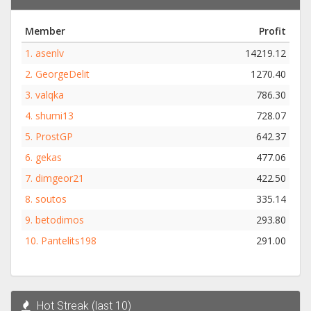
Member
Profit
1.
asenlv
14219.12
2.
GeorgeDelit
1270.40
3.
valqka
786.30
4.
shumi13
728.07
5.
ProstGP
642.37
6.
gekas
477.06
7.
dimgeor21
422.50
8.
soutos
335.14
9.
betodimos
293.80
10.
Pantelits198
291.00
Hot Streak (last 10)