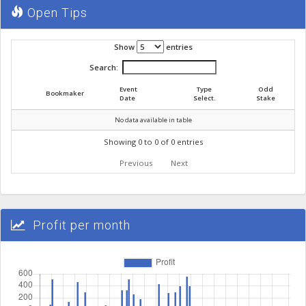
Open Tips
Show
entries
Search:
Event
Type
Odd
Bookmaker
Date
Select.
Stake
No data available in table
Showing 0 to 0 of 0 entries
Previous
Next
Profit per month