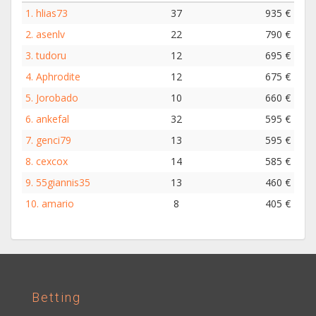
1.
hlias73
37
935 €
2.
asenlv
22
790 €
3.
tudoru
12
695 €
4.
Aphrodite
12
675 €
5.
Jorobado
10
660 €
6.
ankefal
32
595 €
7.
genci79
13
595 €
8.
cexcox
14
585 €
9.
55giannis35
13
460 €
10.
amario
8
405 €
Betting