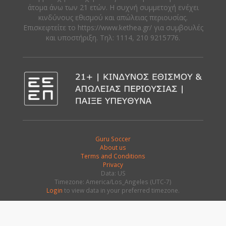
άτομα άνω των 21 ετών. Η συχνή συμμετοχή ενέχει
κινδύνους εθισμού και απώλειας περιουσίας.
Eπισκεφτείτε το https://www.kethea.gr/ για συμβουλές
και υποστήριξη. Tηλ: 1114, 210 9215776.
Guru Soccer
About us
Terms and Conditions
Privacy
Data: US
Timezone: America/Los_Angeles (UTC-7)
Login
to view data in your preferred timezone.