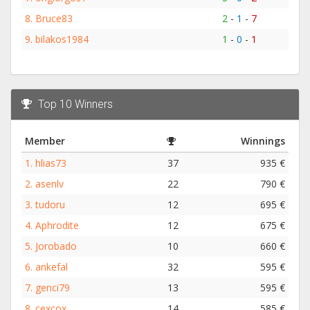
8.
Bruce83
2
-
1
-
7
9.
bilakos1984
1
-
0
-
1
Top 10 Winners
Member
Winnings
1.
hlias73
37
935 €
2.
asenlv
22
790 €
3.
tudoru
12
695 €
4.
Aphrodite
12
675 €
5.
Jorobado
10
660 €
6.
ankefal
32
595 €
7.
genci79
13
595 €
8.
cexcox
14
585 €