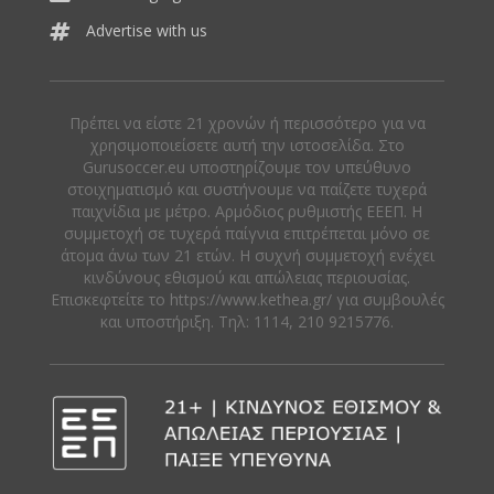
Advertise with us
Πρέπει να είστε 21 χρονών ή περισσότερο για να
χρησιμοποιείσετε αυτή την ιστοσελίδα. Στο
Gurusoccer.eu υποστηρίζουμε τον υπεύθυνο
στοιχηματισμό και συστήνουμε να παίζετε τυχερά
παιχνίδια με μέτρο. Αρμόδιος ρυθμιστής ΕΕΕΠ. Η
συμμετοχή σε τυχερά παίγνια επιτρέπεται μόνο σε
άτομα άνω των 21 ετών. Η συχνή συμμετοχή ενέχει
κινδύνους εθισμού και απώλειας περιουσίας.
Eπισκεφτείτε το https://www.kethea.gr/ για συμβουλές
και υποστήριξη. Tηλ: 1114, 210 9215776.