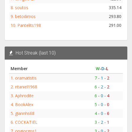
8.
soutos
335.14
9.
betodimos
293.80
10.
Pantelits198
291.00
Hot Streak (last 10)
Member
W
-
D
-
L
1.
oramatistis
7
-
1
-
2
2.
ntaniel1968
6
-
2
-
2
3.
Aphrodite
6
-
0
-
4
4.
BookAlex
5
-
0
-
0
5.
giannhs68
4
-
0
-
6
6.
COCKATIEL
3
-
2
-
1
7.
ongiorgos1
3
-
0
-
2