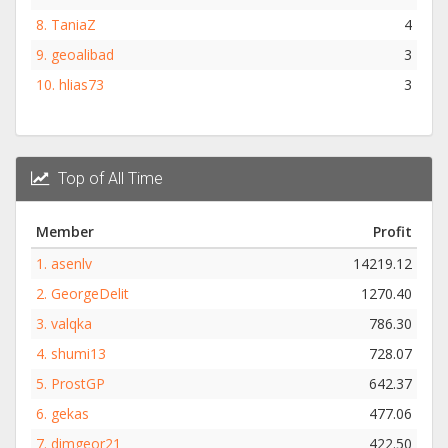
8.
TaniaZ
4
9.
geoalibad
3
10.
hlias73
3
Top of All Time
Member
Profit
1.
asenlv
14219.12
2.
GeorgeDelit
1270.40
3.
valqka
786.30
4.
shumi13
728.07
5.
ProstGP
642.37
6.
gekas
477.06
7.
dimgeor21
422.50