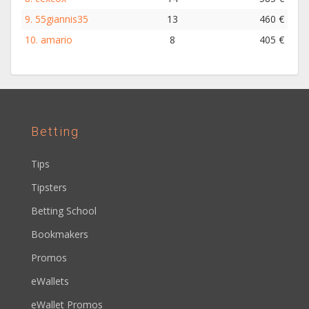
9.
55giannis35
13
460 €
10.
amario
8
405 €
Betting
Tips
Tipsters
Betting School
Bookmakers
Promos
eWallets
eWallet Promos