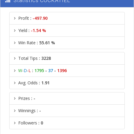
Statistics COCKATIEL
Profit
:
-497.90
Yield
:
-1.54 %
Win Rate
: 55.61 %
Total Tips
: 3228
W
-
D
-
L
:
1795
-
37
-
1396
Avg. Odds
: 1.91
Prizes
: -
Winnings
: -
Followers
: 0