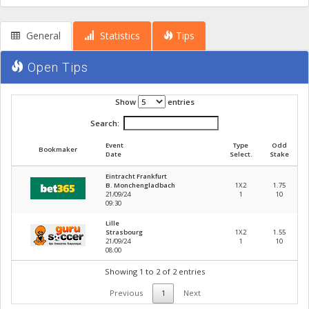
General
Statistics
Tips
Open Tips
Show
entries
Search:
Event
Type
Odd
Bookmaker
Date
Select.
Stake
Eintracht Frankfurt
B. Monchengladbach
1X2
1.75
21
/
09
/
24
1
10
09
:
30
Lille
Strasbourg
1X2
1.55
21
/
09
/
24
1
10
08
:
00
Showing 1 to 2 of 2 entries
Previous
1
Next