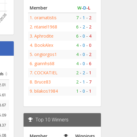
Member
W
-
D
-
L
1.
oramatistis
7
-
1
-
2
2.
ntaniel1968
6
-
2
-
2
3.
Aphrodite
6
-
0
-
4
4.
BookAlex
4
-
0
-
0
5.
ongiorgos1
4
-
0
-
2
6.
giannhs68
4
-
0
-
6
7.
COCKATIEL
2
-
2
-
1
ds
8.
Bruce83
2
-
1
-
7
2.01
9.
bilakos1984
1
-
0
-
1
5.61
8.67
5.09
Top 10 Winners
4.37
5.08
Member
Winnings