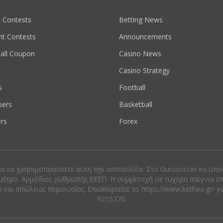
 Contests
Betting News
nt Contests
Announcements
all Coupon
Casino News
s
Casino Strategy
s
Football
ers
Basketball
rs
Forex
ια να χρησιμοποιείσετε αυτή την ιστοσελίδα. Στο Gurusoccer.eu υπ
μέτρο. Αρμόδιος ρυθμιστής ΕΕΕΠ. Η συμμετοχή σε τυχερά παίγνια ε
αι απώλειας περιουσίας. Eπισκεφτείτε το https://www.kethea.gr/ γ
9215776.