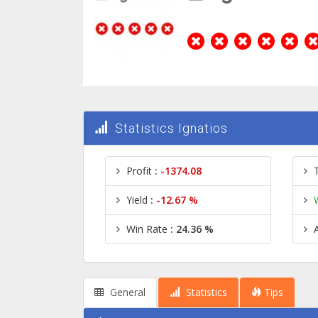
Statistics Ignatios
Profit
:
-1374.08
Yield
:
-12.67 %
Win Rate
: 24.36 %
General
Statistics
Tips