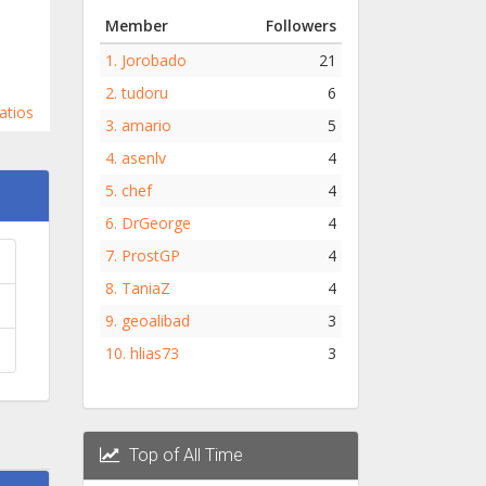
Member
Followers
1.
Jorobado
21
2.
tudoru
6
atios
3.
amario
5
4.
asenlv
4
5.
chef
4
6.
DrGeorge
4
7.
ProstGP
4
8.
TaniaZ
4
9.
geoalibad
3
10.
hlias73
3
Top of All Time