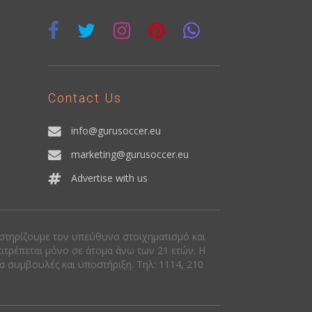
Contact Us
info@gurusoccer.eu
marketing@gurusoccer.eu
Advertise with us
οστηρίζουμε τον υπεύθυνο στοιχηματισμό και
πιτρέπεται μόνο σε άτομα άνω των 21 ετών. Η
ια συμβουλές και υποστήριξη. Tηλ: 1114, 210