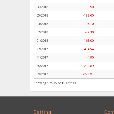
06/2018
-38.90
05/2018
-138.60
03/2018
-35.10
02/2018
-27.30
01/2018
-168.00
12/2017
-434.54
11/2017
-4.90
10/2017
-232.89
09/2017
-273.95
Showing 1 to 15 of 15 entries
Betting
Con