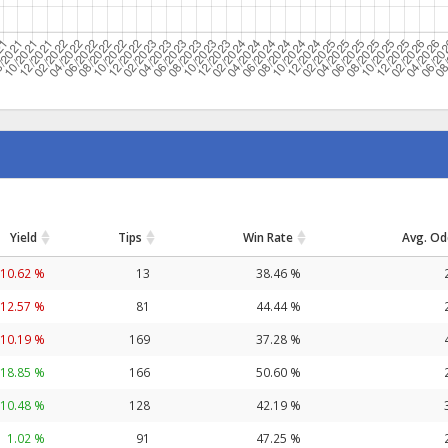
Yield
Tips
Win Rate
Avg. Od
-10.62 %
13
38.46 %
-12.57 %
81
44.44 %
-10.19 %
169
37.28 %
18.85 %
166
50.60 %
10.48 %
128
42.19 %
1.02 %
91
47.25 %