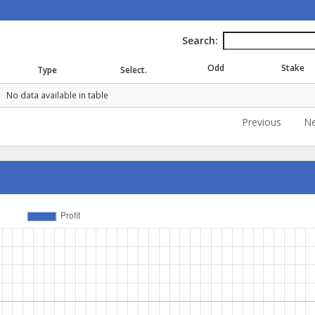
Search:
Odd
Stake
Type
Select.
No data available in table
Previous
Ne