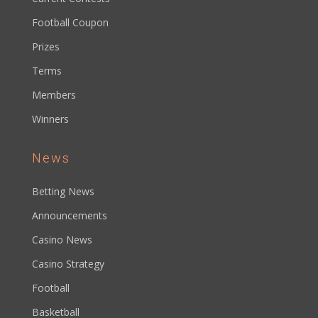
Football Coupon
Prizes
Terms
Members
Winners
News
Betting News
Announcements
Casino News
Casino Strategy
Football
Basketball