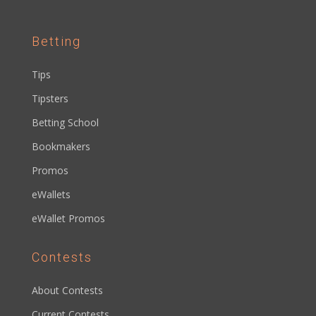
Betting
Tips
Tipsters
Betting School
Bookmakers
Promos
eWallets
eWallet Promos
Contests
About Contests
Current Contests