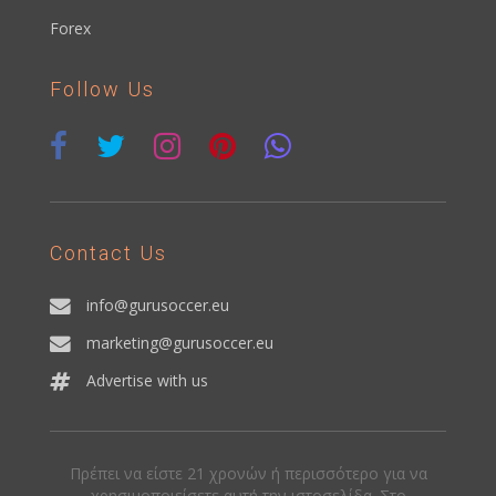
Forex
Follow Us
Contact Us
info@gurusoccer.eu
marketing@gurusoccer.eu
Advertise with us
Πρέπει να είστε 21 χρονών ή περισσότερο για να
χρησιμοποιείσετε αυτή την ιστοσελίδα. Στο