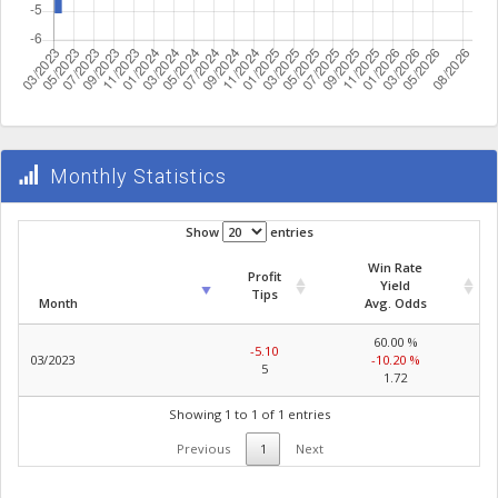
Monthly Statistics
Show
entries
Win Rate
Profit
Yield
Tips
Month
Avg. Odds
60.00 %
-5.10
03/2023
-10.20 %
5
1.72
Showing 1 to 1 of 1 entries
Previous
1
Next