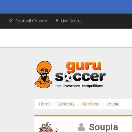
Football Coupon
Live Scores
Home
Contests
Members
Soupia
Soupia