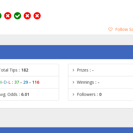
Follow S
Total Tips
: 182
Prizes
: -
W
-
D
-
L
:
37
-
29
-
116
Winnings
: -
Avg. Odds
: 6.01
Followers
: 0