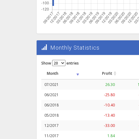
Monthly Statistics
Show
entries
Month
Profit
07/2021
26.30
06/2021
-25.80
06/2018
-10.40
05/2018
-13.40
12/2017
-33.00
11/2017
1.84