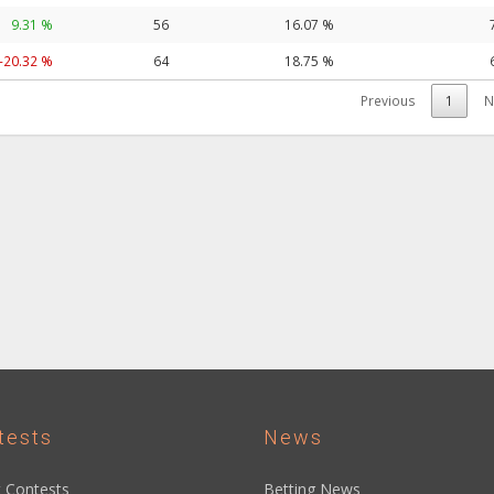
9.31 %
56
16.07 %
-20.32 %
64
18.75 %
Previous
1
N
tests
News
 Contests
Betting News