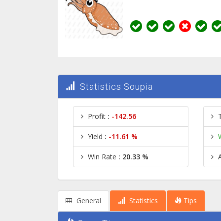
Statistics Soupia
Profit
:
-142.56
Yield
:
-11.61 %
Win Rate
: 20.33 %
General
Statistics
Tips