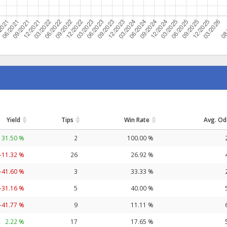
Yield
Tips
Win Rate
Avg. Od
131.50 %
2
100.00 %
-11.32 %
26
26.92 %
-41.60 %
3
33.33 %
-31.16 %
5
40.00 %
-41.77 %
9
11.11 %
2.22 %
17
17.65 %