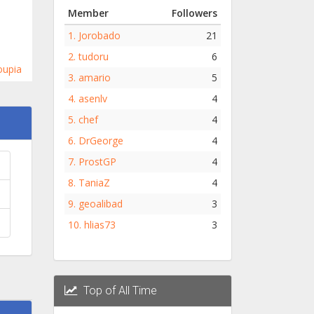
Member
Followers
1.
Jorobado
21
2.
tudoru
6
oupia
3.
amario
5
4.
asenlv
4
5.
chef
4
6.
DrGeorge
4
7.
ProstGP
4
8.
TaniaZ
4
9.
geoalibad
3
10.
hlias73
3
Top of All Time