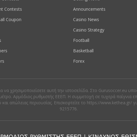
nt Contests
Announcements
all Coupon
Casino News
s
Casino Strategy
s
Football
ers
Basketball
rs
Forex
ια να χρησιμοποιείσετε αυτή την ιστοσελίδα. Στο Gurusoccer.eu υπ
μέτρο. Αρμόδιος ρυθμιστής ΕΕΕΠ. Η συμμετοχή σε τυχερά παίγνια ε
αι απώλειας περιουσίας. Eπισκεφτείτε το https://www.kethea.gr/ γ
9215776.