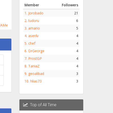
Member
Followers
1.
Jorobado
21
2.
tudoru
6
 YAMe
3.
amario
5
4.
asenlv
4
5.
chef
4
6.
DrGeorge
4
7.
ProstGP
4
8.
TaniaZ
4
9.
geoalibad
3
10.
hlias73
3
Top of All Time