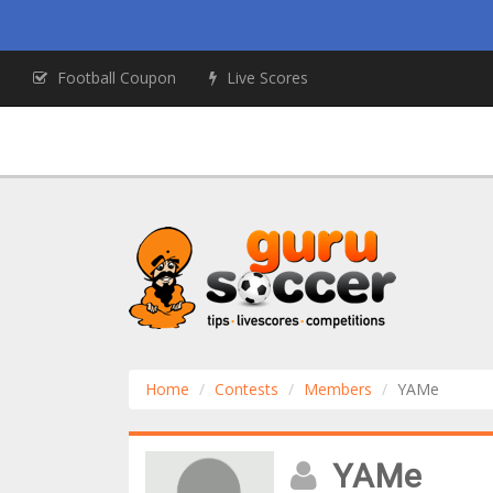
Football Coupon
Live Scores
Home
Contests
Members
YAMe
YAMe