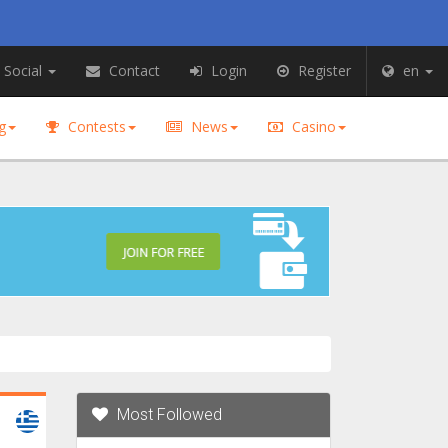
Social
Contact
Login
Register
en
g
Contests
News
Casino
Most Followed
Greece