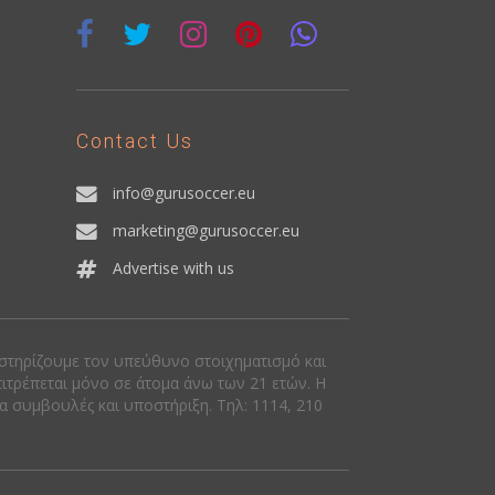
Contact Us
info@gurusoccer.eu
marketing@gurusoccer.eu
Advertise with us
οστηρίζουμε τον υπεύθυνο στοιχηματισμό και
πιτρέπεται μόνο σε άτομα άνω των 21 ετών. Η
ια συμβουλές και υποστήριξη. Tηλ: 1114, 210