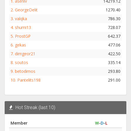
1.
asenlv
14219.12
2.
GeorgeDelit
1270.40
3.
valqka
786.30
4.
shumi13
728.07
5.
ProstGP
642.37
6.
gekas
477.06
7.
dimgeor21
422.50
8.
soutos
335.14
9.
betodimos
293.80
10.
Pantelits198
291.00
Hot Streak (last 10)
Member
W
-
D
-
L