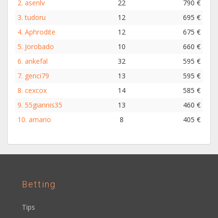
2.
asenlv
22
790 €
3.
tudoru
12
695 €
4.
Aphrodite
12
675 €
5.
Jorobado
10
660 €
6.
ankefal
32
595 €
7.
genci79
13
595 €
8.
cexcox
14
585 €
9.
55giannis35
13
460 €
10.
amario
8
405 €
Betting
Tips