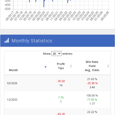
Monthly Statistics
Show
entries
Win Rate
Profit
Yield
Tips
Month
Avg. Odds
21.43 %
-35.50
02/2026
-25.36 %
14
3.44
100.00 %
7.70
12/2025
77.00 %
1
1.77
22.22 %
-65.20