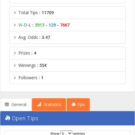
Total Tips
: 11709
W
-
D
-
L
:
3913
-
129
-
7667
Avg. Odds
: 3.47
Prizes
: 4
Winnings
: 55€
Followers
: 1
General
Statistics
Tips
Open Tips
Show
entries