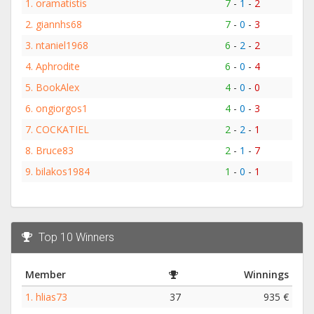
1.
oramatistis
7
-
1
-
2
2.
giannhs68
7
-
0
-
3
3.
ntaniel1968
6
-
2
-
2
4.
Aphrodite
6
-
0
-
4
5.
BookAlex
4
-
0
-
0
6.
ongiorgos1
4
-
0
-
3
7.
COCKATIEL
2
-
2
-
1
8.
Bruce83
2
-
1
-
7
9.
bilakos1984
1
-
0
-
1
Top 10 Winners
Member
Winnings
1.
hlias73
37
935 €