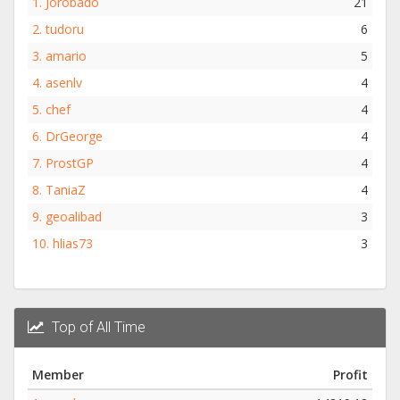
1.
Jorobado
21
2.
tudoru
6
3.
amario
5
4.
asenlv
4
5.
chef
4
6.
DrGeorge
4
7.
ProstGP
4
8.
TaniaZ
4
9.
geoalibad
3
10.
hlias73
3
Top of All Time
Member
Profit