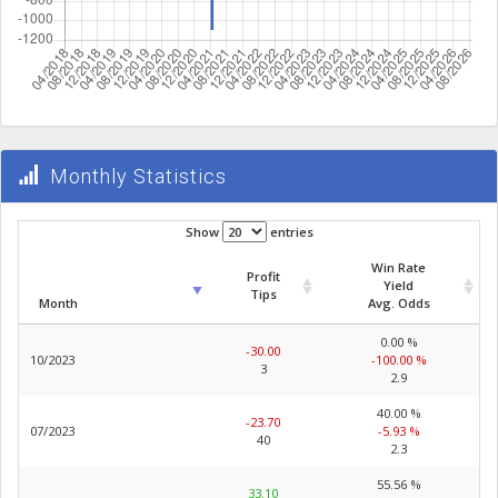
Monthly Statistics
Show
entries
Win Rate
Profit
Yield
Tips
Month
Avg. Odds
0.00 %
-30.00
10/2023
-100.00 %
3
2.9
40.00 %
-23.70
07/2023
-5.93 %
40
2.3
55.56 %
33.10