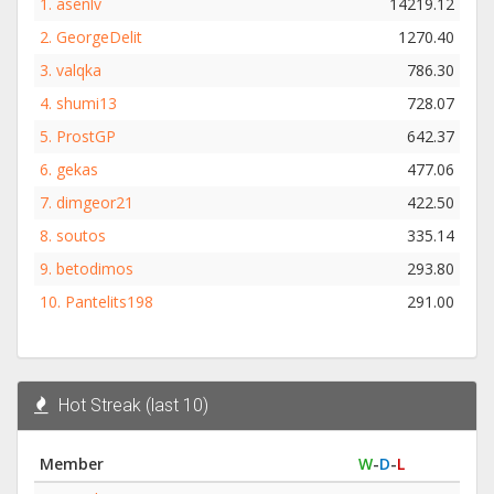
1.
asenlv
14219.12
2.
GeorgeDelit
1270.40
3.
valqka
786.30
4.
shumi13
728.07
5.
ProstGP
642.37
6.
gekas
477.06
7.
dimgeor21
422.50
8.
soutos
335.14
9.
betodimos
293.80
10.
Pantelits198
291.00
Hot Streak (last 10)
Member
W
-
D
-
L