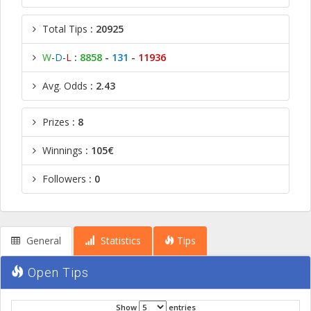
Total Tips
: 20925
W
-
D
-
L
:
8858
-
131
-
11936
Avg. Odds
: 2.43
Prizes
: 8
Winnings
: 105€
Followers
: 0
General
Statistics
Tips
Open Tips
Show
entries