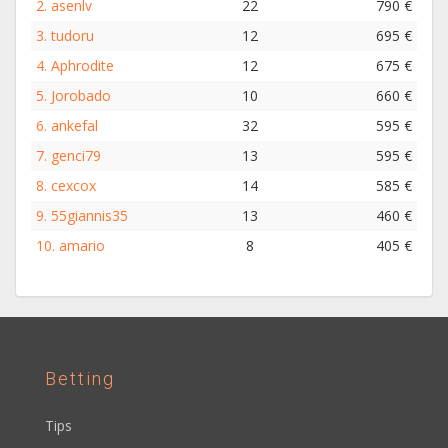
2.
asenlv
22
790 €
3.
tudoru
12
695 €
4.
Aphrodite
12
675 €
5.
Jorobado
10
660 €
6.
ankefal
32
595 €
7.
genci79
13
595 €
8.
cexcox
14
585 €
9.
55giannis35
13
460 €
10.
amario
8
405 €
Betting
Tips