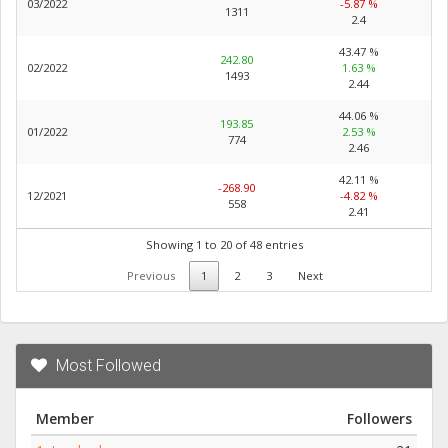
03/2022
-5.87 %
1311
2.4
43.47 %
242.80
02/2022
1.63 %
1493
2.44
44.06 %
193.85
01/2022
2.53 %
774
2.46
42.11 %
-268.90
12/2021
-4.82 %
558
2.41
Showing 1 to 20 of 48 entries
Previous
1
2
3
Next
Most Followed
Member
Followers