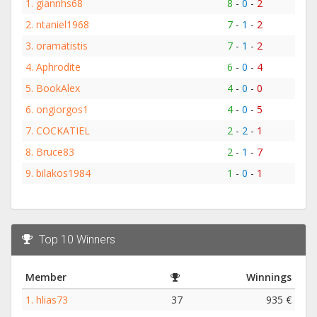
1.
giannhs68
8
-
0
-
2
2.
ntaniel1968
7
-
1
-
2
3.
oramatistis
7
-
1
-
2
4.
Aphrodite
6
-
0
-
4
5.
BookAlex
4
-
0
-
0
6.
ongiorgos1
4
-
0
-
5
7.
COCKATIEL
2
-
2
-
1
8.
Bruce83
2
-
1
-
7
9.
bilakos1984
1
-
0
-
1
Top 10 Winners
Member
Winnings
1.
hlias73
37
935 €