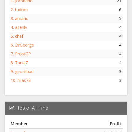
1.
Jorobado
21
2.
tudoru
6
3.
amario
5
4.
asenlv
4
5.
chef
4
6.
DrGeorge
4
7.
ProstGP
4
8.
TaniaZ
4
9.
geoalibad
3
10.
hlias73
3
Top of All Time
Member
Profit