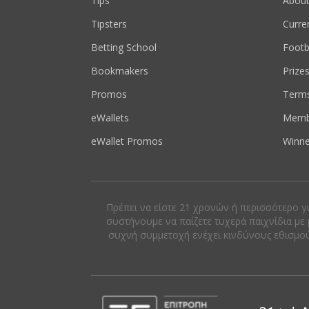
Tips
About
Tipsters
Curre
Betting School
Footb
Bookmakers
Prize
Promos
Term
eWallets
Memb
eWallet Promos
Winne
Πρέπει να είστε 21 χρονών ή περισσότερο γ
συστήνουμε να παίζετε τυχερά παιχνίδια με 
συχνή συμμετοχή ενέχει κινδύνους εθισμού κ