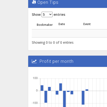
Open Tips
Show
entries
Date
Event
Bookmaker
Showing 0 to 0 of 0 entries
Profit per month