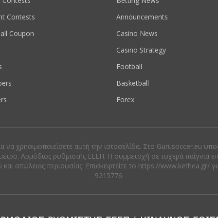
 Contests
Betting News
nt Contests
Announcements
all Coupon
Casino News
s
Casino Strategy
s
Football
ers
Basketball
rs
Forex
ια να χρησιμοποιείσετε αυτή την ιστοσελίδα. Στο Gurusoccer.eu υπ
μέτρο. Αρμόδιος ρυθμιστής ΕΕΕΠ. Η συμμετοχή σε τυχερά παίγνια ε
αι απώλειας περιουσίας. Eπισκεφτείτε το https://www.kethea.gr/ γ
9215776.