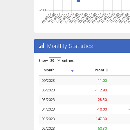
Monthly Statistics
Show
entries
Month
Profit
09/2023
11.00
08/2023
-112.90
05/2023
-28.50
04/2023
-10.00
03/2023
-147.30
02/2023
60.30