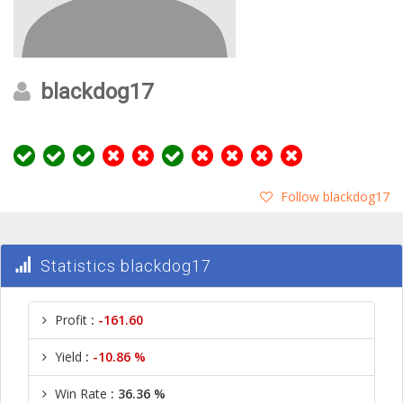
blackdog17
Follow blackdog17
Statistics blackdog17
Profit
:
-161.60
Yield
:
-10.86 %
Win Rate
: 36.36 %