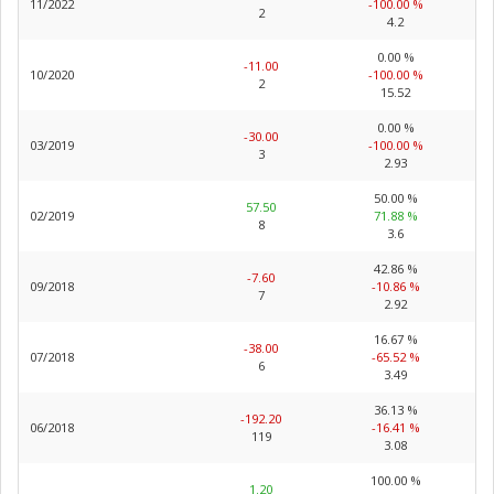
11/2022
-100.00 %
2
4.2
0.00 %
-11.00
10/2020
-100.00 %
2
15.52
0.00 %
-30.00
03/2019
-100.00 %
3
2.93
50.00 %
57.50
02/2019
71.88 %
8
3.6
42.86 %
-7.60
09/2018
-10.86 %
7
2.92
16.67 %
-38.00
07/2018
-65.52 %
6
3.49
36.13 %
-192.20
06/2018
-16.41 %
119
3.08
100.00 %
1.20