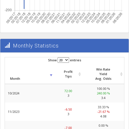
Monthly Statistics
Show
entries
Win Rate
Profit
Yield
Tips
Month
Avg. Odds
100.00 %
72.00
10/2024
240.00 %
3
3.4
33.33 %
-6.50
11/2023
-21.67 %
3
4.08
0.00 %
-7.00