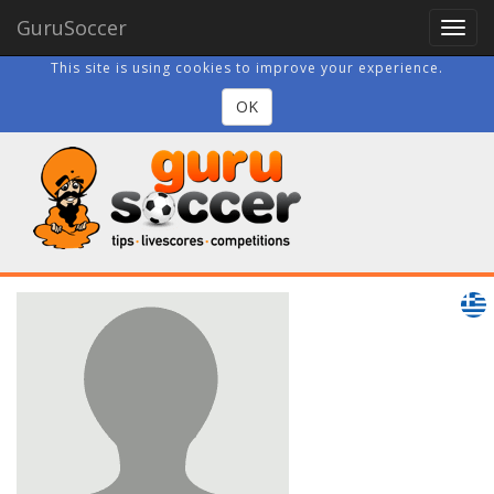
GuruSoccer
Toggl
navig
This site is using cookies to improve your experience.
OK
G