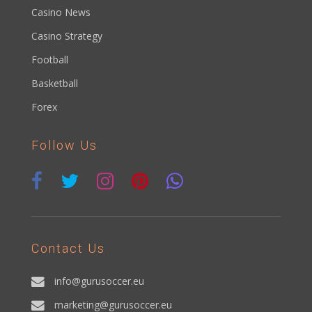
Casino News
Casino Strategy
Football
Basketball
Forex
Follow Us
Contact Us
info@gurusoccer.eu
marketing@gurusoccer.eu