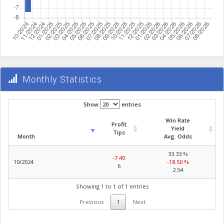
Monthly Statistics
Show
entries
Win Rate
Profit
Yield
Tips
Month
Avg. Odds
33.33 %
-7.40
10/2024
-18.50 %
6
2.54
Showing 1 to 1 of 1 entries
Previous
1
Next