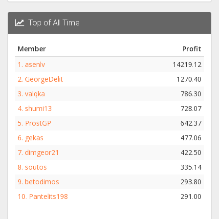
Top of All Time
Member
Profit
1.
asenlv
14219.12
2.
GeorgeDelit
1270.40
3.
valqka
786.30
4.
shumi13
728.07
5.
ProstGP
642.37
6.
gekas
477.06
7.
dimgeor21
422.50
8.
soutos
335.14
9.
betodimos
293.80
10.
Pantelits198
291.00