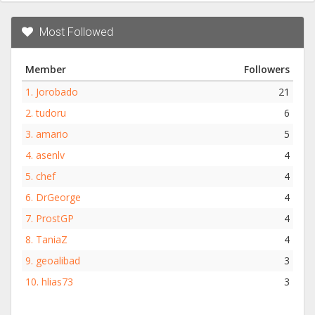
Most Followed
Member
Followers
1.
Jorobado
21
2.
tudoru
6
3.
amario
5
4.
asenlv
4
5.
chef
4
6.
DrGeorge
4
7.
ProstGP
4
8.
TaniaZ
4
9.
geoalibad
3
10.
hlias73
3