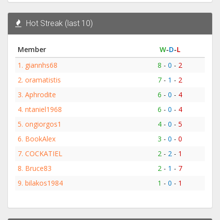
Hot Streak (last 10)
Member
W
-
D
-
L
1.
giannhs68
8
-
0
-
2
2.
oramatistis
7
-
1
-
2
3.
Aphrodite
6
-
0
-
4
4.
ntaniel1968
6
-
0
-
4
5.
ongiorgos1
4
-
0
-
5
6.
BookAlex
3
-
0
-
0
7.
COCKATIEL
2
-
2
-
1
8.
Bruce83
2
-
1
-
7
9.
bilakos1984
1
-
0
-
1