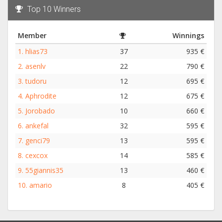
Top 10 Winners
Member
Winnings
1.
hlias73
37
935 €
2.
asenlv
22
790 €
3.
tudoru
12
695 €
4.
Aphrodite
12
675 €
5.
Jorobado
10
660 €
6.
ankefal
32
595 €
7.
genci79
13
595 €
8.
cexcox
14
585 €
9.
55giannis35
13
460 €
10.
amario
8
405 €