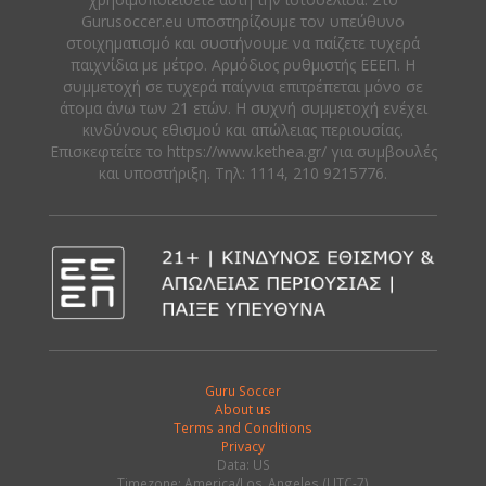
Gurusoccer.eu υποστηρίζουμε τον υπεύθυνο
στοιχηματισμό και συστήνουμε να παίζετε τυχερά
παιχνίδια με μέτρο. Αρμόδιος ρυθμιστής ΕΕΕΠ. Η
συμμετοχή σε τυχερά παίγνια επιτρέπεται μόνο σε
άτομα άνω των 21 ετών. Η συχνή συμμετοχή ενέχει
κινδύνους εθισμού και απώλειας περιουσίας.
Eπισκεφτείτε το https://www.kethea.gr/ για συμβουλές
και υποστήριξη. Tηλ: 1114, 210 9215776.
Guru Soccer
About us
Terms and Conditions
Privacy
Data: US
Timezone: America/Los_Angeles (UTC-7)