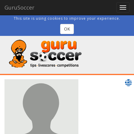
GuruSoccer
Toggl
navig
This site is using cookies to improve your experience.
OK
G