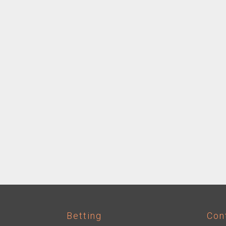
Betting
Con