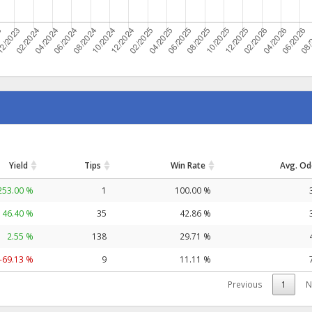
Yield
Tips
Win Rate
Avg. Od
253.00 %
1
100.00 %
46.40 %
35
42.86 %
2.55 %
138
29.71 %
-69.13 %
9
11.11 %
Previous
1
N