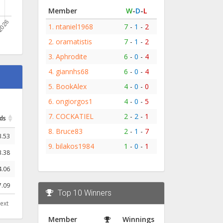
Member
W
-
D
-
L
1.
ntaniel1968
7
-
1
-
2
2.
oramatistis
7
-
1
-
2
3.
Aphrodite
6
-
0
-
4
4.
giannhs68
6
-
0
-
4
5.
BookAlex
4
-
0
-
0
6.
ongiorgos1
4
-
0
-
5
7.
COCKATIEL
2
-
2
-
1
ds
8.
Bruce83
2
-
1
-
7
3.53
9.
bilakos1984
1
-
0
-
1
3.38
4.06
7.09
Top 10 Winners
ext
Member
Winnings