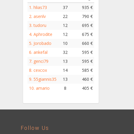
1.
hlias73
37
935 €
2.
asenlv
22
790 €
3.
tudoru
12
695 €
4.
Aphrodite
12
675 €
5.
Jorobado
10
660 €
6.
ankefal
32
595 €
7.
genci79
13
595 €
8.
cexcox
14
585 €
9.
55giannis35
13
460 €
10.
amario
8
405 €
Follow Us