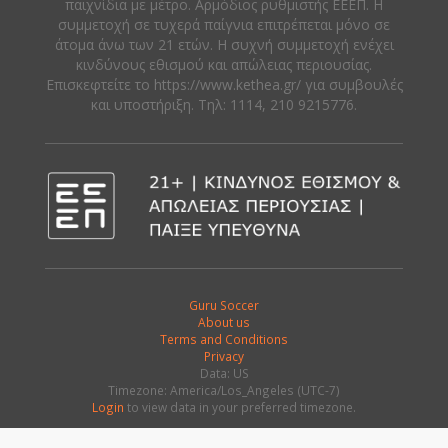
παιχνίδια με μέτρο. Αρμόδιος ρυθμιστής ΕΕΕΠ. Η
συμμετοχή σε τυχερά παίγνια επιτρέπεται μόνο σε
άτομα άνω των 21 ετών. Η συχνή συμμετοχή ενέχει
κινδύνους εθισμού και απώλειας περιουσίας.
Eπισκεφτείτε το https://www.kethea.gr/ για συμβουλές
και υποστήριξη. Tηλ: 1114, 210 9215776.
Guru Soccer
About us
Terms and Conditions
Privacy
Data: US
Timezone: America/Los_Angeles (UTC-7)
Login
to view data in your preferred timezone.