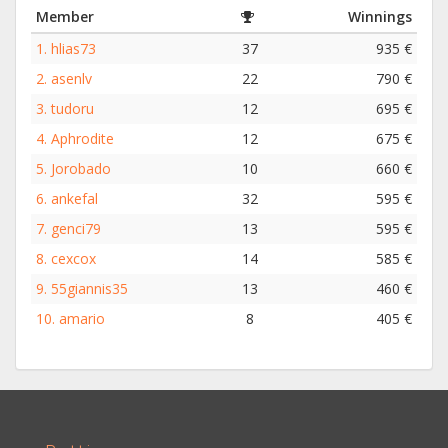
Member
Winnings
1.
hlias73
37
935 €
2.
asenlv
22
790 €
3.
tudoru
12
695 €
4.
Aphrodite
12
675 €
5.
Jorobado
10
660 €
6.
ankefal
32
595 €
7.
genci79
13
595 €
8.
cexcox
14
585 €
9.
55giannis35
13
460 €
10.
amario
8
405 €