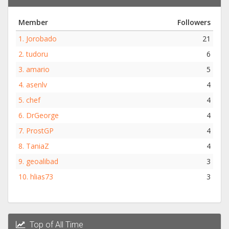
Member
Followers
1.
Jorobado
21
2.
tudoru
6
3.
amario
5
4.
asenlv
4
5.
chef
4
6.
DrGeorge
4
7.
ProstGP
4
8.
TaniaZ
4
9.
geoalibad
3
10.
hlias73
3
Top of All Time