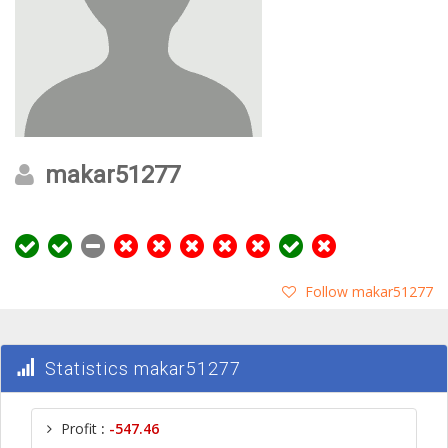
makar51277
Follow makar51277
Statistics makar51277
Profit
:
-547.46