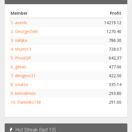
Member
Profit
1.
asenlv
14219.12
2.
GeorgeDelit
1270.40
3.
valqka
786.30
4.
shumi13
728.07
5.
ProstGP
642.37
6.
gekas
477.06
7.
dimgeor21
422.50
8.
soutos
335.14
9.
betodimos
293.80
10.
Pantelits198
291.00
Hot Streak (last 10)