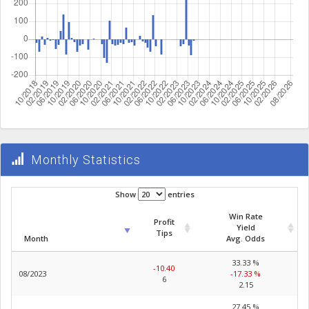
Monthly Statistics
Show
entries
Win Rate
Profit
Yield
Tips
Month
Avg. Odds
33.33 %
-10.40
08/2023
-17.33 %
6
2.15
27.45 %