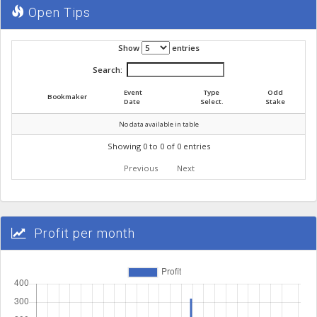
Open Tips
Show
entries
Search:
Event
Type
Odd
Bookmaker
Date
Select.
Stake
No data available in table
Showing 0 to 0 of 0 entries
Previous
Next
Profit per month