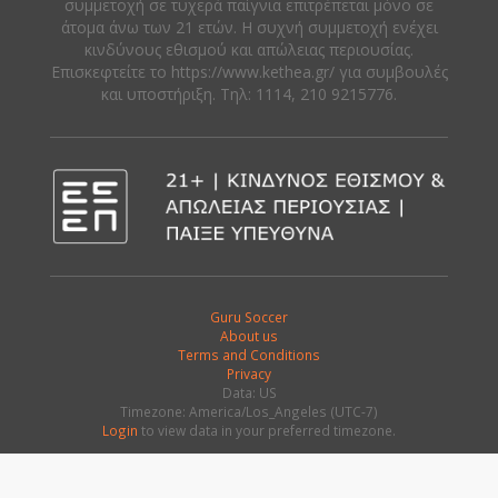
συμμετοχή σε τυχερά παίγνια επιτρέπεται μόνο σε
άτομα άνω των 21 ετών. Η συχνή συμμετοχή ενέχει
κινδύνους εθισμού και απώλειας περιουσίας.
Eπισκεφτείτε το https://www.kethea.gr/ για συμβουλές
και υποστήριξη. Tηλ: 1114, 210 9215776.
Guru Soccer
About us
Terms and Conditions
Privacy
Data: US
Timezone: America/Los_Angeles (UTC-7)
Login
to view data in your preferred timezone.