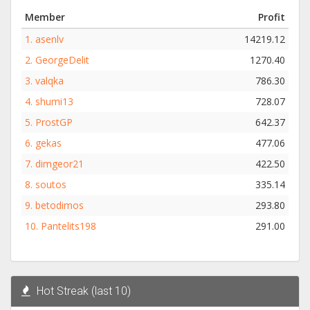
Member
Profit
1.
asenlv
14219.12
2.
GeorgeDelit
1270.40
3.
valqka
786.30
4.
shumi13
728.07
5.
ProstGP
642.37
6.
gekas
477.06
7.
dimgeor21
422.50
8.
soutos
335.14
9.
betodimos
293.80
10.
Pantelits198
291.00
Hot Streak (last 10)