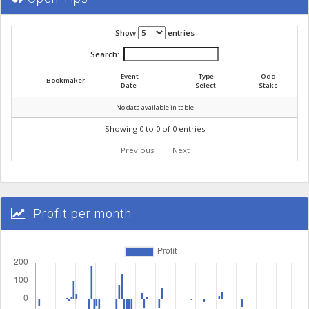
Show
entries
Search:
Event
Type
Odd
Bookmaker
Date
Select.
Stake
No data available in table
Showing 0 to 0 of 0 entries
Previous
Next
Profit per month