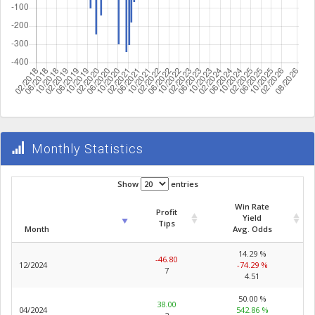
Monthly Statistics
Show
entries
Win Rate
Profit
Yield
Tips
Month
Avg. Odds
14.29 %
-46.80
12/2024
-74.29 %
7
4.51
50.00 %
38.00
04/2024
542.86 %