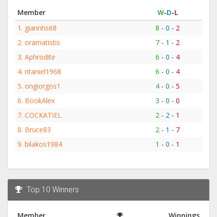
Member
W
-
D
-
L
1.
giannhs68
8
-
0
-
2
2.
oramatistis
7
-
1
-
2
3.
Aphrodite
6
-
0
-
4
4.
ntaniel1968
6
-
0
-
4
5.
ongiorgos1
4
-
0
-
5
6.
BookAlex
3
-
0
-
0
7.
COCKATIEL
2
-
2
-
1
8.
Bruce83
2
-
1
-
7
9.
bilakos1984
1
-
0
-
1
Top 10 Winners
Member
Winnings