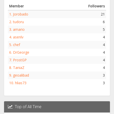
Member
Followers
1.
Jorobado
21
2.
tudoru
6
3.
amario
5
4.
asenlv
4
5.
chef
4
6.
DrGeorge
4
7.
ProstGP
4
8.
TaniaZ
4
9.
geoalibad
3
10.
hlias73
3
Top of All Time