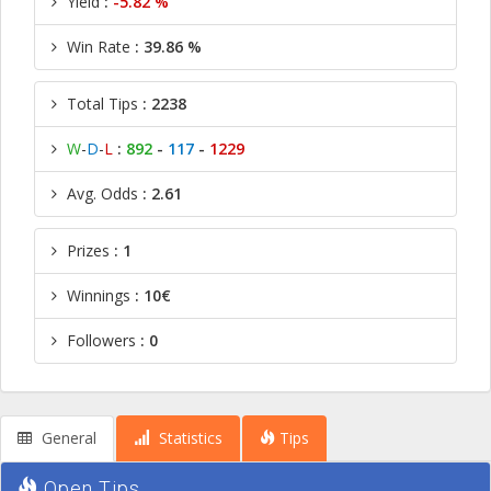
Yield
:
-5.82 %
Win Rate
: 39.86 %
Total Tips
: 2238
W
-
D
-
L
:
892
-
117
-
1229
Avg. Odds
: 2.61
Prizes
: 1
Winnings
: 10€
Followers
: 0
General
Statistics
Tips
Open Tips