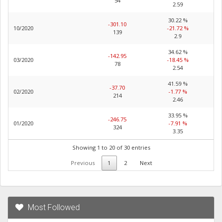
54
2.59
30.22 %
-301.10
10/2020
-21.72 %
139
2.9
34.62 %
-142.95
03/2020
-18.45 %
78
2.54
41.59 %
-37.70
02/2020
-1.77 %
214
2.46
33.95 %
-246.75
01/2020
-7.91 %
324
3.35
Showing 1 to 20 of 30 entries
Previous
1
2
Next
Most Followed