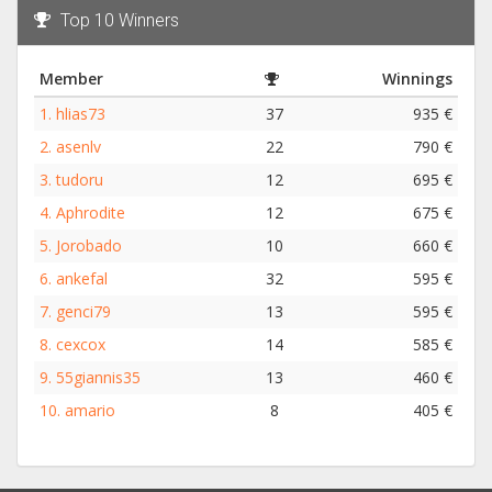
Top 10 Winners
Member
Winnings
1.
hlias73
37
935 €
2.
asenlv
22
790 €
3.
tudoru
12
695 €
4.
Aphrodite
12
675 €
5.
Jorobado
10
660 €
6.
ankefal
32
595 €
7.
genci79
13
595 €
8.
cexcox
14
585 €
9.
55giannis35
13
460 €
10.
amario
8
405 €