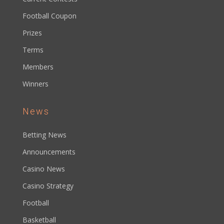
Football Coupon
Prizes
Terms
Members
Winners
News
Betting News
Announcements
Casino News
Casino Strategy
Football
Basketball