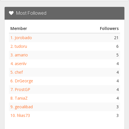
Most Followed
Member
Followers
1.
Jorobado
21
2.
tudoru
6
3.
amario
5
4.
asenlv
4
5.
chef
4
6.
DrGeorge
4
7.
ProstGP
4
8.
TaniaZ
4
9.
geoalibad
3
10.
hlias73
3