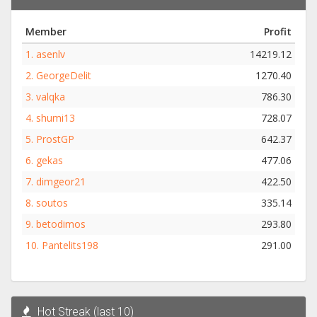
Member
Profit
1.
asenlv
14219.12
2.
GeorgeDelit
1270.40
3.
valqka
786.30
4.
shumi13
728.07
5.
ProstGP
642.37
6.
gekas
477.06
7.
dimgeor21
422.50
8.
soutos
335.14
9.
betodimos
293.80
10.
Pantelits198
291.00
Hot Streak (last 10)