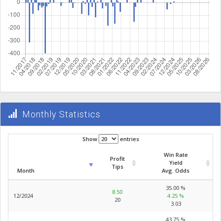
Monthly Statistics
Show
entries
Win Rate
Profit
Yield
Tips
Month
Avg. Odds
35.00 %
8.50
12/2024
4.25 %
20
3.03
43.75 %