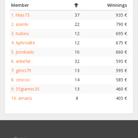
Member
Winnings
1.
hlias73
37
935 €
2.
asenlv
22
790 €
3.
tudoru
12
695 €
4.
Aphrodite
12
675 €
5.
Jorobado
10
660 €
6.
ankefal
32
595 €
7.
genci79
13
595 €
8.
cexcox
14
585 €
9.
55giannis35
13
460 €
10.
amario
8
405 €