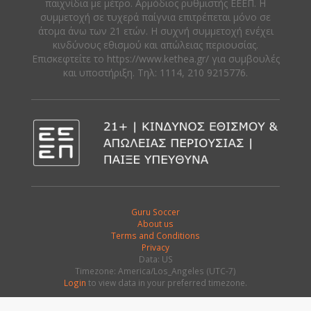
παιχνίδια με μέτρο. Αρμόδιος ρυθμιστής ΕΕΕΠ. Η
συμμετοχή σε τυχερά παίγνια επιτρέπεται μόνο σε
άτομα άνω των 21 ετών. Η συχνή συμμετοχή ενέχει
κινδύνους εθισμού και απώλειας περιουσίας.
Eπισκεφτείτε το https://www.kethea.gr/ για συμβουλές
και υποστήριξη. Tηλ: 1114, 210 9215776.
Guru Soccer
About us
Terms and Conditions
Privacy
Data: US
Timezone: America/Los_Angeles (UTC-7)
Login
to view data in your preferred timezone.