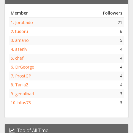
Member
Followers
1.
Jorobado
21
2.
tudoru
6
3.
amario
5
4.
asenlv
4
5.
chef
4
6.
DrGeorge
4
7.
ProstGP
4
8.
TaniaZ
4
9.
geoalibad
3
10.
hlias73
3
Top of All Time